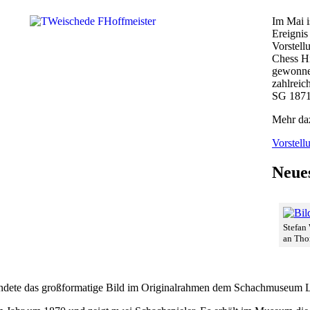
Im Mai i
Ereignis
Vorstell
Chess Hi
gewonnen
zahlreic
SG 1871
Mehr da
Vorstell
Neue
Stefan
an Tho
endete das großformatige Bild im Originalrahmen dem Schachmuseum L