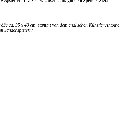
e Register-Nr. LMN 454. Unser Dank gilt dem Spender Stefan
 Größe ca. 35 x 40 cm, stammt von dem englischen Künstler Antoine
mit Schachspielern"