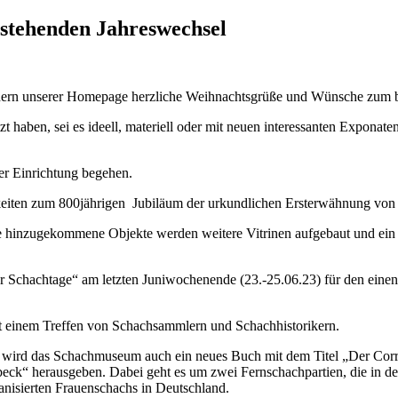
stehenden Jahreswechsel
hern unserer Homepage herzliche Weihnachtsgrüße und Wünsche zum be
zt haben, sei es ideell, materiell oder mit neuen interessanten Expon
er Einrichtung begehen.
keiten zum 800jährigen Jubiläum der urkundlichen Ersterwähnung von 
e hinzugekommene Objekte werden weitere Vitrinen aufgebaut und ein z
er Schachtage“ am letzten Juniwochenende (23.-25.06.23) für den einen
t einem Treffen von Schachsammlern und Schachhistorikern.
 wird das Schachmuseum auch ein neues Buch mit dem Titel „Der Co
eck“ herausgeben. Dabei geht es um zwei Fernschachpartien, die in de
anisierten Frauenschachs in Deutschland.