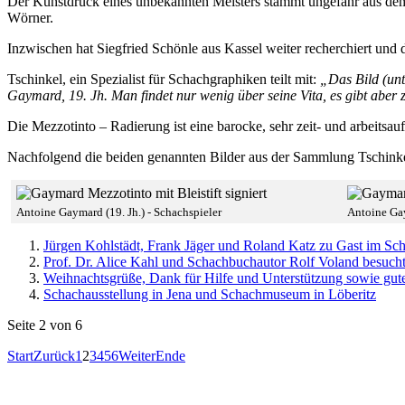
Der Kunstdruck eines unbekannten Meisters stammt ungefähr aus dem
Wörner.
Inzwischen hat Siegfried Schönle aus Kassel weiter recherchiert und d
Tschinkel, ein Spezialist für Schachgraphiken teilt mit:
„Das Bild (unt
Gaymard, 19. Jh. Man findet nur wenig über seine Vita, es gibt aber z
Die Mezzotinto – Radierung ist eine barocke, sehr zeit- und arbeitsa
Nachfolgend die beiden genannten Bilder aus der Sammlung Tschinke
Antoine Gaymard (19. Jh.) - Schachspieler
Antoine Gay
Jürgen Kohlstädt, Frank Jäger und Roland Katz zu Gast im S
Prof. Dr. Alice Kahl und Schachbuchautor Rolf Voland besu
Weihnachtsgrüße, Dank für Hilfe und Unterstützung sowie g
Schachausstellung in Jena und Schachmuseum in Löberitz
Seite 2 von 6
Start
Zurück
1
2
3
4
5
6
Weiter
Ende