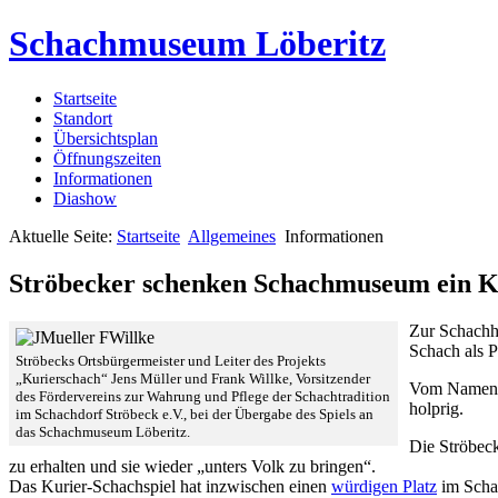
Schachmuseum Löberitz
Startseite
Standort
Übersichtsplan
Öffnungszeiten
Informationen
Diashow
Aktuelle Seite:
Startseite
Allgemeines
Informationen
Ströbecker schenken Schachmuseum ein K
Zur Schachhi
Schach als P
Ströbecks Ortsbürgermeister und Leiter des Projekts
„Kurierschach“ Jens Müller und Frank Willke, Vorsitzender
Vom Namen he
des Fördervereins zur Wahrung und Pflege der Schachtradition
holprig.
im Schachdorf Ströbeck e.V., bei der Übergabe des Spiels an
das Schachmuseum Löberitz.
Die Ströbeck
zu erhalten und sie wieder „unters Volk zu bringen“.
Das Kurier-Schachspiel hat inzwischen einen
würdigen Platz
im Scha