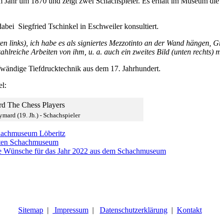
 Jahr um 1870 und zeigt zwei Schachspieler. Es erhält im Museum di
abei Siegfried Tschinkel in Eschweiler konsultiert.
en links), ich habe es als signiertes Mezzotinto an der Wand hängen,
ahlreiche Arbeiten von ihm, u. a. auch ein zweites Bild (unten rechts) 
ufwändige Tiefdrucktechnik aus dem 17. Jahrhundert.
l:
mard (19. Jh.) - Schachspieler
chachmuseum Löberitz
chten Schachmuseum
ute Wünsche für das Jahr 2022 aus dem Schachmuseum
Sitemap
|
Impressum
|
Datenschutzerklärung
|
Kontakt