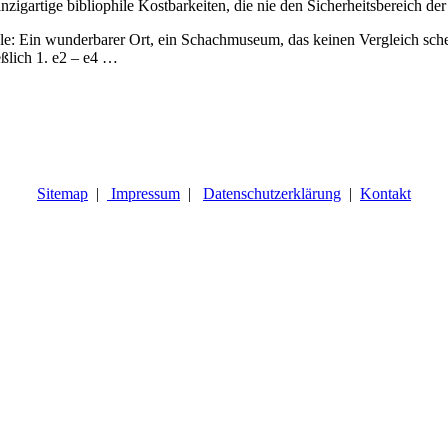
zigartige bibliophile Kostbarkeiten, die nie den Sicherheitsbereich de
önle: Ein wunderbarer Ort, ein Schachmuseum, das keinen Vergleich s
ießlich 1. e2 – e4 …
Sitemap
|
Impressum
|
Datenschutzerklärung
|
Kontakt