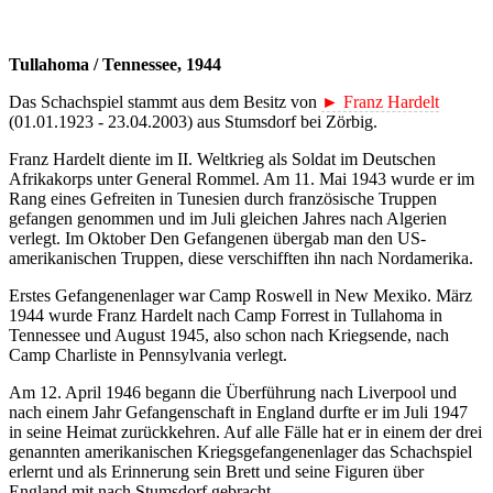
Tullahoma
/
Tennessee
, 1944
Das Schachspiel stammt aus dem Besitz von
► Franz Hardelt
(01.01.1923 - 23.04.2003) aus Stumsdorf bei Zörbig.
Franz Hardelt diente im II. Weltkrieg als Soldat im Deutschen
Afrikakorps unter General Rommel. Am 11. Mai 1943 wurde er im
Rang eines Gefreiten in Tunesien durch französische Truppen
gefangen genommen und im Juli gleichen Jahres nach Algerien
verlegt. Im Oktober Den Gefangenen übergab man den US-
amerikanischen Truppen, diese verschifften ihn nach Nordamerika.
Erstes Gefangenenlager war Camp Roswell in New Mexiko. März
1944 wurde Franz Hardelt nach Camp Forrest in Tullahoma in
Tennessee und August 1945, also schon nach Kriegsende, nach
Camp Charliste in Pennsylvania verlegt.
Am 12. April 1946 begann die Überführung nach Liverpool und
nach einem Jahr Gefangenschaft in England durfte er im Juli 1947
in seine Heimat zurückkehren. Auf alle Fälle hat er in einem der drei
genannten amerikanischen Kriegsgefangenenlager das Schachspiel
erlernt und als Erinnerung sein Brett und seine Figuren über
England mit nach Stumsdorf gebracht.