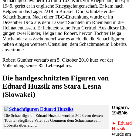
Schlachtgeschwadern 101 und 103. Kurz vor Kriegsende, im April
1945, geriet er in englische Kriegsgefangenschaft. Er kam nach
Belgien in das Lager 2218 in Brüssel. Dort schnitzte er die
Schachfiguren. Nach einer TBC-Erkrankung wurde er im
Dezember 1946 aus dem Lazarett Süchteln im Rheinland in die
Heimat entlassen. Er heiratete seine Frau Gertrud. Aus dieser Ehe
gingen zwei Kinder, Helga und Robert, hervor. Tochter Helga
Machander aus Zscherndorf war es auch, die die Schachfiguren,
neben einigen weiteren Utensilien, dem Schachmuseum Löberitz
anvertraute.
Robert Günther verstarb am 5. Oktober 2010 kurz vor der
Vollendung seines 85. Lebensjahres.
Die handgeschnitzten Figuren von
Eduard Huzsik aus Stara Lesna
(Slowakei)
Ungarn,
1945/46
Die Schachfiguren Eduard Huzsiks wurden 2023 von dessen
Tochter Sieglinde Vater aus Gommern dem Schachmuseum
► Eduard
Löberitz überreicht.
Huzsik
wurde am