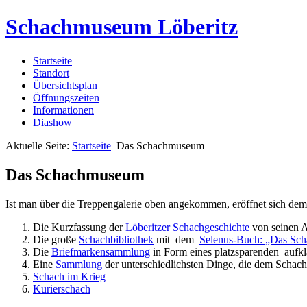
Schachmuseum Löberitz
Startseite
Standort
Übersichtsplan
Öffnungszeiten
Informationen
Diashow
Aktuelle Seite:
Startseite
Das Schachmuseum
Das Schachmuseum
Ist man über die Treppengalerie oben angekommen, eröffnet sich d
Die Kurzfassung der
Löberitzer Schachgeschichte
von seinen A
Die große
Schachbibliothek
mit dem
Selenus-Buch: „Das Sch
Die
Briefmarkensammlung
in Form eines platzsparenden aufkla
Eine
Sammlung
der unterschiedlichsten Dinge, die dem Schach
Schach im Krieg
Kurierschach