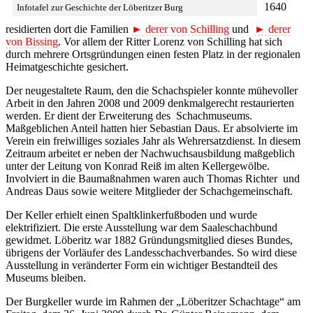
1640
Infotafel zur Geschichte der Löberitzer Burg
residierten dort die Familien
► derer von Schilling
und
► derer
von Bissing
. Vor allem der Ritter Lorenz von Schilling hat sich
durch mehrere Ortsgründungen einen festen Platz in der regionalen
Heimatgeschichte gesichert.
Der neugestaltete Raum, den die Schachspieler konnte mühevoller
Arbeit in den Jahren 2008 und 2009 denkmalgerecht restaurierten
werden. Er dient der Erweiterung des Schachmuseums.
Maßgeblichen Anteil hatten hier Sebastian Daus. Er absolvierte im
Verein ein freiwilliges soziales Jahr als Wehrersatzdienst. In diesem
Zeitraum arbeitet er neben der Nachwuchsausbildung maßgeblich
unter der Leitung von Konrad Reiß im alten Kellergewölbe.
Involviert in die Baumaßnahmen waren auch Thomas Richter und
Andreas Daus sowie weitere Mitglieder der Schachgemeinschaft.
Der Keller erhielt einen Spaltklinkerfußboden und wurde
elektrifiziert. Die erste Ausstellung war dem Saaleschachbund
gewidmet. Löberitz war 1882 Gründungsmitglied dieses Bundes,
übrigens der Vorläufer des Landesschachverbandes. So wird diese
Ausstellung in veränderter Form ein wichtiger Bestandteil des
Museums bleiben.
Der Burgkeller wurde im Rahmen der „Löberitzer Schachtage“ am