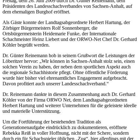
Freitag, dem 26. Juni 2009 durch Dr. Günter Reinemann, dem
Präsidenten des Landesschachverbandes von Sachsen-Anhalt, auf
dem ehemaligen Burghof eröffnet.
Als Gäste konnte der Landtagsabgeordnete Herbert Hartung, der
Zörbiger Bürgermeisters Rolf Sonnenberger, die
Ortsbürgermeisterin Heidemarie Funke, der Internationale
Schachmeister Heinz Liebert und der ORWO-Net Chef Dr. Gerhard
Köhler begrüßt werden.
Dr. Günter Reinemann hob in seinem Grußwort die Leistungen der
Löberitzer hervor: „Wir können in Sachsen-Anhalt stolz sein, einen
solchen Verein zu haben, der neben dem sportlichen Aspekt auch
die regionale Schachhistorie pflegt. Ohne öffentliche Förderung
wurde hier bisher viel ehrenamtliches Engagement aufgebracht.
Davon profitiert auch unserer Landesschachverband.“
Dr. Reinemann dankte in diesem Zusammenhang auch Dr. Gerhard
Köhler von der Firma ORWO Net, dem Landtagsabgeordneten
Herbert Hartung und weiterer Unternehmen für die geleistete ideelle
und materielle Unterstützung.
Um die Fortführung der bestehenden Tradition als
Generationenaufgabe eindrücklich zu dokumentieren, eröffnete
Rebekka Reiß in voller Hoffnung, nicht mit der Schere, sondern
durch ein für Schachspieler üblichen „Zug“, hier allerdings mit der