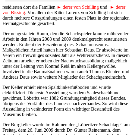
residierten dort die Familien
► derer von Schilling
und
► derer
von Bissing
. Vor allem der Ritter Lorenz von Schilling hat sich
durch mehrere Ortsgründungen einen festen Platz in der regionalen
Heimatgeschichte gesichert.
Der neugestaltete Raum, den die Schachspieler konnte mühevoller
Arbeit in den Jahren 2008 und 2009 denkmalgerecht restaurierten
werden. Er dient der Erweiterung des Schachmuseums.
Maßgeblichen Anteil hatten hier Sebastian Daus. Er absolvierte im
Verein ein freiwilliges soziales Jahr als Wehrersatzdienst. In diesem
Zeitraum arbeitet er neben der Nachwuchsausbildung maßgeblich
unter der Leitung von Konrad Reiß im alten Kellergewölbe.
Involviert in die Baumaßnahmen waren auch Thomas Richter und
Andreas Daus sowie weitere Mitglieder der Schachgemeinschaft.
Der Keller erhielt einen Spaltklinkerfußboden und wurde
elektrifiziert. Die erste Ausstellung war dem Saaleschachbund
gewidmet. Löberitz war 1882 Gründungsmitglied dieses Bundes,
übrigens der Vorläufer des Landesschachverbandes. So wird diese
Ausstellung in veränderter Form ein wichtiger Bestandteil des
Museums bleiben.
Der Burgkeller wurde im Rahmen der „Löberitzer Schachtage“ am
Freitag, dem 26. Juni 2009 durch Dr. Günter Reinemann, dem