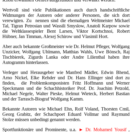
Wertvoll sind viele Publikationen auch durch handschriftliche
Widmungen der Autoren oder anderer Personen, die sich dort
verewigten. Zu nennen sind die ehemaligen Weltmeister Michael
Tal, Tigran Petrosian und Wassili Smyslow, Anatoli Karpow sowie
die Weltklassespieler Bent Larsen, Viktor Kortschnoi, Robert
Hübner, Jan Timman, Alexej Schirow und Vlasimil Hort.
Aber auch bekannte Großmeister wie Dr. Helmut Pfleger, Wolfgang
Unzicker, Wolfgang Uhlmann, Matthias Wahls, Uwe Bönsch, Raj
Tischbierek, Zigurds Lanka oder Andre Lilienthal haben ihre
Autogramm hinterlassen.
Verleger und Herausgeber wie Manfred Mädler, Edwin Bhend,
Arno Nickel, Elke Rehder und Dr. Hans Ellinger sind dort zu
finden, die Problemkomponisten Fritz Hoffmann und Werner
Speckmann und die Schachhistoriker Prof. Dr. Joachim Petzold,
Michael Negele, Walter Pieske, Helmut Wieteck, Herbert Bastian
und der Tarrasch-Biograf Wolfgang Kamm.
Bekannte Autoren wie Michael Ehn, Rolf Voland, Thorsten Cmil,
Georg Grabitz, der Schachpoet Eduard Vollmar und Raymund
Stolze müssen unbedingt genannt werden.
Sportfunktionäre und Prominente, u.a.
► Dr. Mohamed Yousif
,