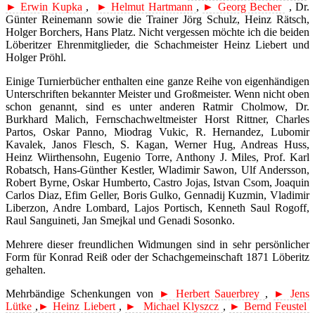
► Erwin Kupka
,
► Helmut Hartmann
,
► Georg Becher
, Dr.
Günter Reinemann sowie die Trainer Jörg Schulz, Heinz Rätsch,
Holger Borchers, Hans Platz. Nicht vergessen möchte ich die beiden
Löberitzer Ehrenmitglieder, die Schachmeister Heinz Liebert und
Holger Pröhl.
Einige Turnierbücher enthalten eine ganze Reihe von eigenhändigen
Unterschriften bekannter Meister und Großmeister. Wenn nicht oben
schon genannt, sind es unter anderen Ratmir Cholmow, Dr.
Burkhard Malich, Fernschachweltmeister Horst Rittner, Charles
Partos, Oskar Panno, Miodrag Vukic, R. Hernandez, Lubomir
Kavalek, Janos Flesch, S. Kagan, Werner Hug, Andreas Huss,
Heinz Wiirthensohn, Eugenio Torre, Anthony J. Miles, Prof. Karl
Robatsch, Hans-Günther Kestler, Wladimir Sawon, Ulf Andersson,
Robert Byrne, Oskar Humberto, Castro Jojas, Istvan Csom, Joaquin
Carlos Diaz, Efim Geller, Boris Gulko, Gennadij Kuzmin, Vladimir
Liberzon, Andre Lombard, Lajos Portisch, Kenneth Saul Rogoff,
Raul Sanguineti, Jan Smejkal und Genadi Sosonko.
Mehrere dieser freundlichen Widmungen sind in sehr persönlicher
Form für Konrad Reiß oder der Schachgemeinschaft 1871 Löberitz
gehalten.
Mehrbändige Schenkungen von
► Herbert Sauerbrey
,
► Jens
Lütke
,
► Heinz Liebert
,
► Michael Klyszcz
,
► Bernd Feustel