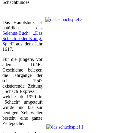
Schachbundes.
Das Hauptstück ist
natürlich das
Selenus-Buch: „Das
Schach- oder König-
Spiel“
aus dem Jahr
1617.
Für die jüngere, vor
allem DDR-
Geschichte belegen
die Jahrgänge der
seit 1947
existierende Zeitung
„Schach-Express“,
welche ab 1950 in
„Schach“ umgetauft
wurde und bis zur
heutigen Zeit weiter
besteht, eine ganze
Zeitepoche.