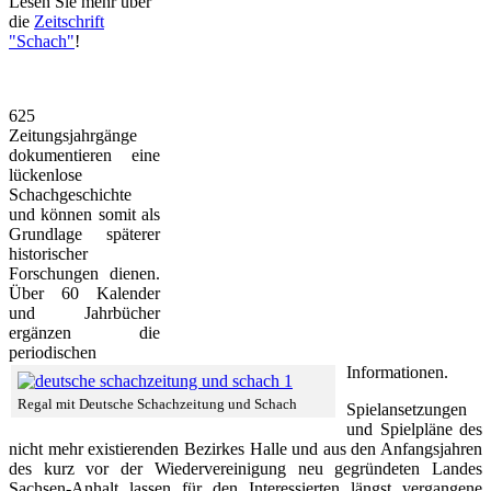
Lesen Sie mehr über
die
Zeitschrift
"Schach"
!
625
Zeitungsjahrgänge
dokumentieren eine
lückenlose
Schachgeschichte
und können somit als
Grundlage späterer
historischer
Forschungen dienen.
Über 60 Kalender
und Jahrbücher
ergänzen die
periodischen
Informationen.
Regal mit Deutsche Schachzeitung und Schach
Spielansetzungen
und Spielpläne des
nicht mehr existierenden Bezirkes Halle und aus den Anfangsjahren
des kurz vor der Wiedervereinigung neu gegründeten Landes
Sachsen-Anhalt lassen für den Interessierten längst vergangene