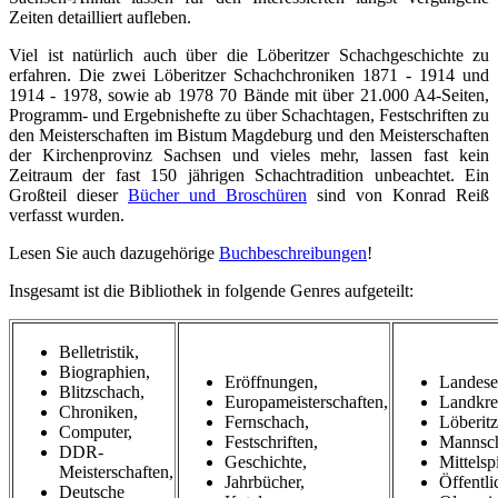
Zeiten detailliert aufleben.
Viel ist natürlich auch über die Löberitzer Schachgeschichte zu
erfahren. Die zwei Löberitzer Schachchroniken 1871 - 1914 und
1914 - 1978, sowie ab 1978 70 Bände mit über 21.000 A4-Seiten,
Programm- und Ergebnishefte zu über Schachtagen, Festschriften zu
den Meisterschaften im Bistum Magdeburg und den Meisterschaften
der Kirchenprovinz Sachsen und vieles mehr, lassen fast kein
Zeitraum der fast 150 jährigen Schachtradition unbeachtet. Ein
Großteil dieser
Bücher und Broschüren
sind von Konrad Reiß
verfasst wurden.
Lesen Sie auch dazugehörige
Buchbeschreibungen
!
Insgesamt ist die Bibliothek in folgende Genres aufgeteilt:
Belletristik,
Biographien,
Eröffnungen,
Landese
Blitzschach,
Europameisterschaften,
Landkrei
Chroniken,
Fernschach,
Löberitz
Computer,
Festschriften,
Mannsch
DDR-
Geschichte,
Mittelsp
Meisterschaften,
Jahrbücher,
Öffentli
Deutsche