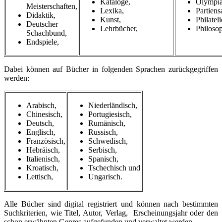
Kataloge,
Olympia
Meisterschaften,
Lexika,
Partien
Didaktik,
Kunst,
Philateli
Deutscher
Lehrbücher,
Philosop
Schachbund,
Endspiele,
Dabei können auf Bücher in folgenden Sprachen zurückgegriffen
werden:
Arabisch,
Niederländisch,
Chinesisch,
Portugiesisch,
Deutsch,
Rumänisch,
Englisch,
Russisch,
Französisch,
Schwedisch,
Hebräisch,
Serbisch,
Italienisch,
Spanisch,
Kroatisch,
Tschechisch und
Lettisch,
Ungarisch.
Alle Bücher sind digital registriert und können nach bestimmten
Suchkriterien, wie Titel, Autor, Verlag, Erscheinungsjahr oder den
schon erwähnten Genres aufgefunden und verwaltet werden.