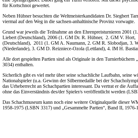
für Kortschnoi gewertet.
Neben Hübner besuchten die Weltmeisterkandidaten Dr. Siegbert Tarra
viermal auf den Weg in die sachsen-anhaltinische Provinz vorwagte.
Grund war jeweils die Teilnahme an den Ehrenpreisturnieren 2001 
Liebert (Deutschland), 2006 (1. GM Dr. R. Hübner, 2. GM V. Hort, 
(Deutschland), 2011 (1. GM A. Naumann, 2. GM R. Slobodjan, 3. W
(Niederlande), 3. GM D. Reizniece-Ozola (Lettland), 4. IM H. Basti
Alle dort gespielten Partien sind als Originale in den Turnierbüch
3034) enthalten.
Sicherlich gibt es viel mehr über seine schachliche Laufbahn, seine w
Nationalspieler (u.a. Gewinn der Silbermedaille bei der Schacholym
das Urheberrecht an Schachpartien interessant. Da vertrat er die Auffas
ohne das Einverständnis des/der Spieler/s veröffentlicht werden (LSB
Das Schachmuseum kann noch eine weitere Originalquelle dieser WM-
1958-1975 (LSBN 3317) und „Gesammelte Partien“, Band II, 1976-19