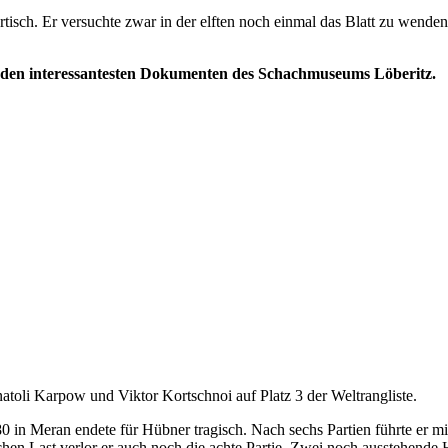
tisch. Er versuchte zwar in der elften noch einmal das Blatt zu wende
u den interessantesten Dokumenten des Schachmuseums Löberitz.
atoli Karpow und Viktor Kortschnoi auf Platz 3 der Weltrangliste.
 in Meran endete für Hübner tragisch. Nach sechs Partien führte er mi
ischen Last verlor er auch noch die achte Partie. Zwei noch ausstehe