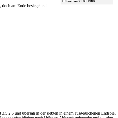
Hübner am 21.08.1980
n, doch am Ende besiegelte ein
t 3,5:2,5 und übersah in der siebten in einem ausgeglichenen Endspiel
nde Hängepartien blieben nach Hübners Abbruch unbeendet und wurden