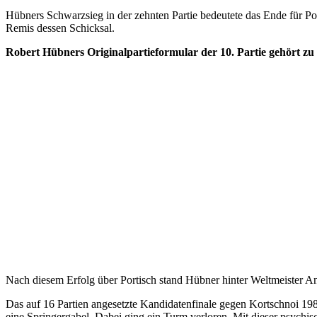
Hübners Schwarzsieg in der zehnten Partie bedeutete das Ende für Por
Remis dessen Schicksal.
Robert Hübners Originalpartieformular der 10. Partie gehört z
Nach diesem Erfolg über Portisch stand Hübner hinter Weltmeister An
Das auf 16 Partien angesetzte Kandidatenfinale gegen Kortschnoi 1980
eine Springergabel. Dabei ging ein Turm verloren. Mit dieser psych