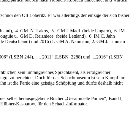
noi den Ort Löberitz. Er war allerdings der einzige der sich bisher
tschland), 4. GM N. Lakos, 5. GM I. Madl (beide Ungarn), 6. IM
Rougule u. GM D. Reizniece (beide Lettland), 6. IM C. Jahn
alle Deutschland) und 2016 (1. GM A. Naumann, 2. GM J. Timman
.. 2006“ (LSBN 244), „... 2011“ (LSBN 2288) und ;...2016“ (LSBN
chbücher, sein umfangreiches Sprachtalent, als erfolgreicher
Xiangqi zu berichten. Doch für das Schachmuseum ist sein Kampf um
ihn ist die Partie eine geistige Schöpfung und dürfte deshalb nicht
ner selbst herausgegebene Bücher „Gesammelte Partien“, Band I,
 Hübner-Kasparow, für den Schach-Informator.