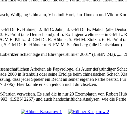
sch, Wolfgang Uhlmann, Vlastimil Hort, Jan Timman und Viktor Kortsch
(1. GM Dr. R. Hübner, 2. IM C. Jahn, 3. GM Dr. B. Malich (alle Deu
3. H. Pröhl (alle Deutschland), 4-5. Ex-Jugendweltmeisterin GM L. 
GM E. Pähtz, 4. GM Dr. R. Hübner, 5. FM M. Stolz u. 6. H. Pröhl (
an, 5. GM Dr. R. Hübner u. 6. FM M. Schöneberg (alle Deutschland).
ern „Löberitzer Schachtage mit Ehrenpreisturnier 2001“ (LSBN 243), „.
issenschaftlichen Arbeiten als Papyrologe, als Autor tiefgründiger Scha
piade 2000 in Istanbul) oder seine Erfolge beim chinesischen Schach 
sung, dass jeder Spieler ein Recht an seiner eigenen Partie besitzt. Für 
N 3796). Hier konnte er sich jedoch nicht durchsetzen.
Partien verweisen. Es sind die in nur 20 Exemplaren von Robert Hüb
93 (LSBN 2267) und auch handschriftliche Analysen, wie die Partie