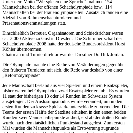
Unter dem Motto "Wir spielen eine Sprache" nahmen 154
Mannschaften bei der offenen Schacholympiade bzw. 114
Mannschaften bei der Frauenolympiade teil. Zusätzlich fanden eine
Vielzahl von Rahmenschachturnieren und
Präsentationsveranstaltungen statt.
Einschließlich Betreuer, Organisatoren und Schiedsrichter waren
ca. 2.000 Aktive zu Gast in Dresden. Die Schirmherrschaft der
Schacholympiade 2008 hatte der deutsche Bundespräsident Horst
Köhler übernommen.
Chairman und Turnierdirektor war der Dresdner Dr. Dirk Jordan.
Die Olympiade brachte eine Reihe von Veränderungen gegenüber
den früheren Turnieren mit sich, die Rede war deshalb von einer
„Reformolympiade“.
Jede Mannschaft bestand aus vier Spielern und einem Ersatzspieler,
bisher waren bei Olympiaden zwei Ersatzspieler erlaubt. Es wurden
11 statt der bisherigen 13 oder 14 Runden im Schweizer System
ausgetragen. Der Auslosungsmodus wurde verändert, um in den
ersten Runden zu krasse Spielstärkeunterschiede zu vermeiden. Die
Teams der ersten Hälfte der Setzliste erhielten in den ersten beiden
Runden zwei Mannschaftspunkte addiert, erst ab der dritten Runde
wurde nach dem tatsächlichen Punktestand ausgelost. Zum ersten
Mal wurden die Mannschaftspunkte als Erstwertung zugrunde