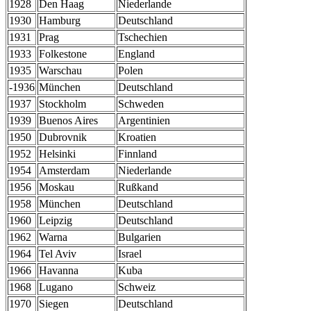
1928
Den Haag
Niederlande
1930
Hamburg
Deutschland
1931
Prag
Tschechien
1933
Folkestone
England
1935
Warschau
Polen
-1936
München
Deutschland
1937
Stockholm
Schweden
1939
Buenos Aires
Argentinien
1950
Dubrovnik
Kroatien
1952
Helsinki
Finnland
1954
Amsterdam
Niederlande
1956
Moskau
Rußkand
1958
München
Deutschland
1960
Leipzig
Deutschland
1962
Warna
Bulgarien
1964
Tel Aviv
Israel
1966
Havanna
Kuba
1968
Lugano
Schweiz
1970
Siegen
Deutschland