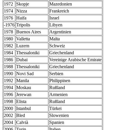
1972
Skopje
Mazedonien
1974
Nizza
Frankreich
1976
Haifa
Israel
-1976
Tripolis
Libyen
1978
Buenos Aires
Argentinien
1980
Valletta
Malta
1982
Luzern
Schweiz
1984
Thessaloniki
Griechenland
1986
Dubai
Vereinige Arabische Emirate
1988
Thessaloniki
Griechenland
1990
Novi Sad
Serbien
1992
Manila
Philippinen
1994
Moskau
Rußland
1996
Jerewan
Armenien
1998
Elista
Rußland
2000
Istanbul
Türkei
2002
Bled
Slowenien
2004
Calvià
Spanien
2006
Turin
Italien